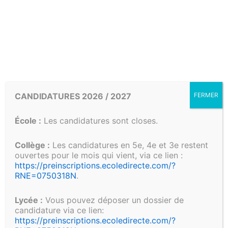
SERVIAM, qui exprime le désir de servir
Liens utiles pour les parents, les
étudiants et le personnel
CANDIDATURES 2026 / 2027
FERMER
École :
Les candidatures sont closes.
Collège :
Les candidatures en 5e, 4e et 3e restent
ouvertes pour le mois qui vient, via ce lien :
https://preinscriptions.ecoledirecte.com/?
RNE=0750318N
.
Menu hebdomadaire
D
Lycée :
Vous pouvez déposer un dossier de
candidature via ce lien:
https://preinscriptions.ecoledirecte.com/?