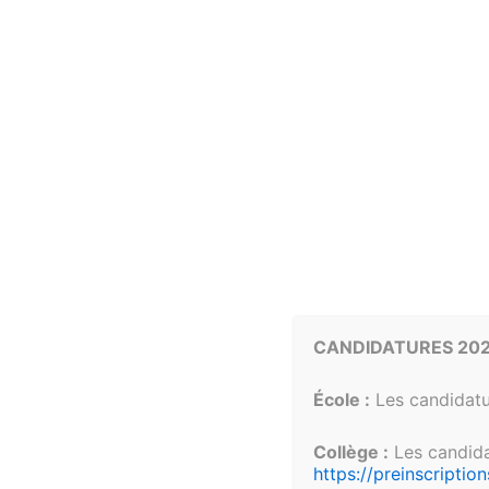
direction des Ursul
l'Union romaine.
CANDIDATURES 202
École :
Les candidatu
Collège :
Les candidat
https://preinscript