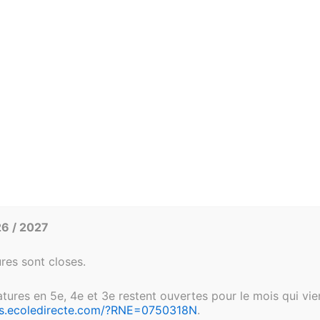
ines de
tutelle des 
l’Union rom
Nos devises fondatrices
INSIEME, qui signifie « ensem
SERVIAM, qui exprime le désir
6 / 2027
res sont closes.
ures en 5e, 4e et 3e restent ouvertes pour le mois qui vient
ions.ecoledirecte.com/?RNE=0750318N
.