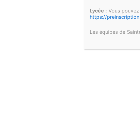
Lycée :
Vous pouvez d
https://preinscript
Liens utiles pour les
Les équipes de Saint
parents, les étudiants et
personnel
Menu hebdomadaire