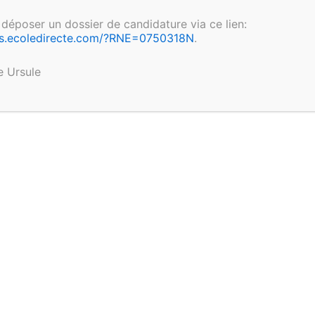
époser un dossier de candidature via ce lien:
ions.ecoledirecte.com/?RNE=0750318N
.
e Ursule
 le