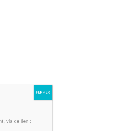
ursulines de
aine.
ble »
 de servir
FERMER
, via ce lien :